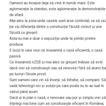
Oamenii au început deja să vină în număr mare. Este
aglomerație la standuri, este aglomerație la demonstrațiile
de afară.
Mai ales la zona unde casele sunt arse controlat, ca să ve
pe viu diferența dintre o construcție făcută corect și una
făcută cu greșeli.
Asta nu mai e doar o expoziție unde te plimbi printre
produse.
E locul în care vezi ce înseamnă o casă eficientă, o casă
pasivă.
Ce înseamnă nZEB si mai ales ce greșeli trebuie să eviți
dacă vrei să construiești sau să renovezi fără să arunci ba
pe lucruri făcute prost.
Sunt oameni care vin să învețe, să întrebe, să compare. Să
vadă tehnologii noi și soluții pe care poate nu le-au luat în
calcul până acum.
Dacă ai în plan o casă, o renovare sau pur și simplu vrei să
înțelegi mai bine cum se construiește eficient în România,