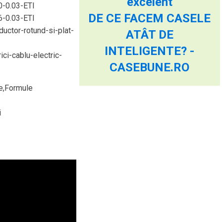
excelent
-0.03-ETI
DE CE FACEM CASELE
-0.03-ETI
ductor-rotund-si-plat-
ATÂT DE
INTELIGENTE? -
ici-cablu-electric-
CASEBUNE.RO
de,Formule
i