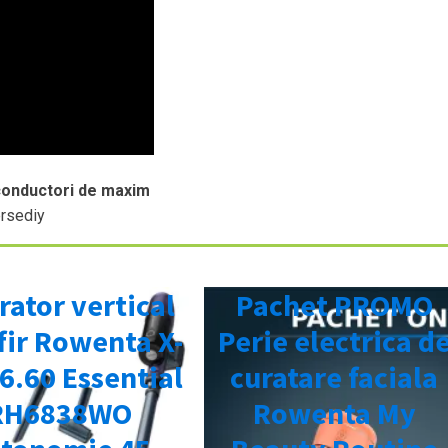
conductori de maxim
ersediy