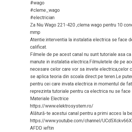
#wago
#cleme_wago
#electrician
Za Niu Wago 221-420 ,clema wago pentru 10 con
mmp
Atentie:interventia la instalatia electrica se face 
calificat.
Filmele de pe acest canal nu sunt tutoriale asa ca
manute in instalatia electrica.Filmuletele de pe ac
necesare celor care vor sa invete electrica,celor
se aplica teoria din scoala direct pe teren.Le pu
pentru cei care invata electrica in momentul de fata
reprezinta tutoriale pentru ca electrica nu se face 
Materiale Electrice
https://www.elektrosystem.ro/
Alătură-te acestui canal pentru a primi acces la be
https://www.youtube.com/channel/UCd5Xckv66
AFDD ieftin