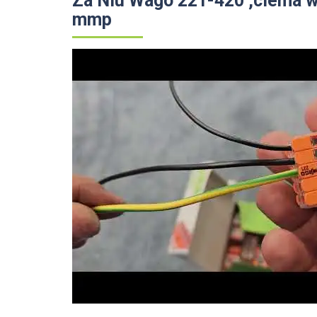
Za Niu Wago 221-420 ,clema w
mmp