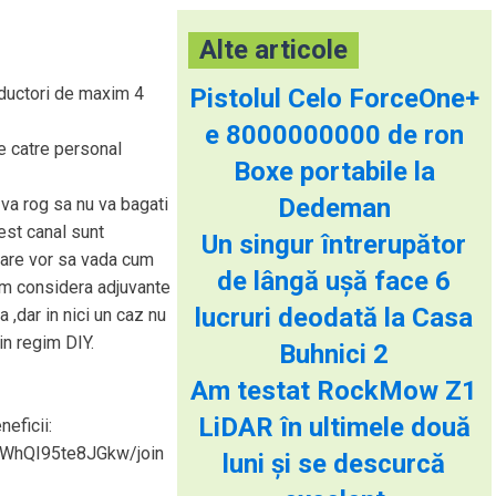
Alte articole
ductori de maxim 4
Pistolul Celo ForceOne+
e 8000000000 de ron
de catre personal
Boxe portabile la
Dedeman
 va rog sa nu va bagati
est canal sunt
Un singur întrerupător
 care vor sa vada cum
de lângă ușă face 6
tem considera adjuvante
lucruri deodată la Casa
 ,dar in nici un caz nu
in regim DIY.
Buhnici 2
Am testat RockMow Z1
LiDAR în ultimele două
neficii:
XWhQI95te8JGkw/join
luni și se descurcă