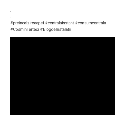
.
.
.
#preincalzireaapei #centralainstant #consumcentrala
#CosminTerteci #BlogdeInstalatii