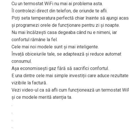
Cu un termostat WiFi nu mai ai problema asta.
Îl controlezi direct din telefon, de oriunde te afli.
Poți seta temperatura perfectă chiar înainte să ajungi aca
și programezi orele de funcționare pentru zi și noapte.
Nu mai încălzești casa degeaba când nu e nimeni, iar
confortul rămâne la fel.
Cele mai noi modele sunt și mai inteligente.
Învață obiceiurile tale, se adaptează și reduce automat
consumul.
Așa economisești gaz fără să sacrifici confortul.
E una dintre cele mai simple investiții care aduce rezultate
vizibile la factură.
Vezi video-ul ca să afli cum funcționează un termostat WiF
și ce modele merită atenția ta.
.
.
.
.