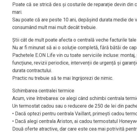
Poate că se strică des și costurile de reparație devin din 
mari.
Sau poate că are peste 10 ani, depășind durata medie de v
consumând mult mai mult decât trebuie.
Știi cât de mult poate afecta o centrală veche facturile tale
Nu ar fi minunat să ai o soluție completă, fără bătăi de ca
Pachetele E.ON Life vin cu toate serviciile incluse: montaj,
funcțiune, revizii periodice, intervenții de urgență și garanț
durata contractului.
Practic nu trebuie să te mai îngrijorezi de nimic.
Schimbarea centralei termice
Acum, vine întrebarea: ce alegi când schimbi centrala term
Un termostat cadou sau o reducere de 250 de lei din pach
• Dacă optezi pentru centrala Vaillant, primești cadou termo
• Dacă alegi centrala Ariston, ai cadou termostatul Honey
Două oferte atractive, dar care este cea mai potrivită pentr