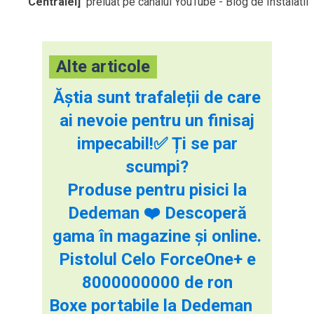
Centralei]
preluat pe canalul YouTube - Blog de Instalatii
Alte articole
Ăștia sunt trafaleții de care
ai nevoie pentru un finisaj
impecabil!✅ Ți se par
scumpi?
Produse pentru pisici la
Dedeman ❤️ Descoperă
gama în magazine și online.
Pistolul Celo ForceOne+ e
8000000000 de ron
Boxe portabile la Dedeman