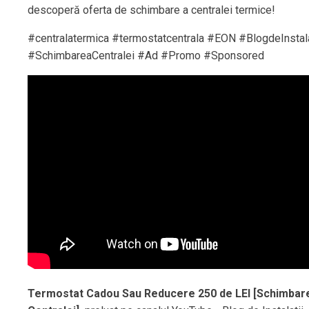
descoperă oferta de schimbare a centralei termice!
#centralatermica #termostatcentrala #EON #BlogdeInstala
#SchimbareaCentralei #Ad #Promo #Sponsored
Termostat Cadou Sau Reducere 250 de LEI [Schimbar