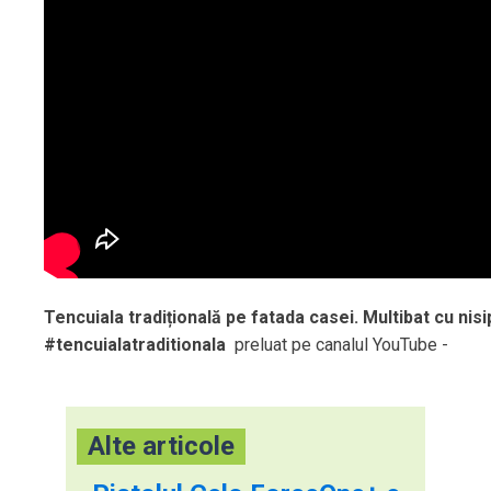
Tencuiala tradițională pe fatada casei. Multibat cu nisi
#tencuialatraditionala
preluat pe canalul YouTube -
Alte articole