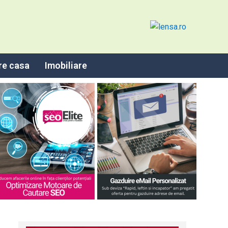
re casa
Imobiliare