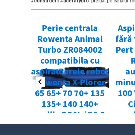
#constructii #aderafybro
preluat pe canalul Y