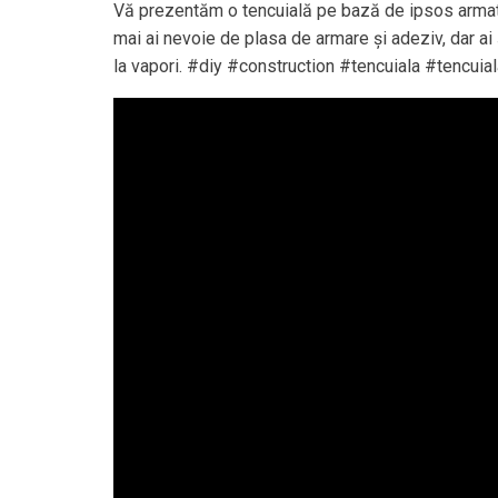
Vă prezentăm o tencuială pe bază de ipsos armat
mai ai nevoie de plasa de armare și adeziv, dar ai
la vapori. #diy #construction #tencuiala #tencui