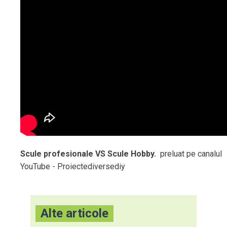
Scule profesionale VS Scule Hobby.
preluat pe canalul
YouTube - Proiectediversediy
Alte articole