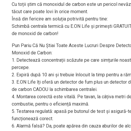
Cu toții știm că monoxidul de carbon este un pericol nevăz
tăcut care poate lovi în orice moment.
Însă din fericire am soluția potrivită pentru tine:
Schimbă centrala termică cu E.ON Life și primești GRATUIT
de monoxid de carbon!
Pun Pariu Că Nu Știai Toate Aceste Lucruri Despre Detect
Monoxid de Carbon:
1. Detectează concentrații scăzute pe care simțurile noast
percepe.
2. Expiră după 10 ani și trebuie înlocuit la timp pentru a ră
3. E.ON Life îți oferă un detector de fum plus un detector
de carbon CADOU la schimbarea centralei.
4. Montarea corectă este vitală. Pe tavan, la câțiva metri d
combustie, pentru o eficiență maximă.
5. Testarea regulată: apasă pe butonul de test și asigură-t
funcționează corect.
6. Alarmă falsă? Da, poate apărea din cauza aburilor de alc