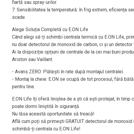
fiartă sau spray-urilor.
7. Sensibilitatea la temperatură: în frig extrem, eficiența se
scade.
Alege Soluția Completă cu E.ON Life
Când alegi să-ți schimbi centrala termică cu E.ON Life, prim
nu doar detectorul de monoxid de carbon, ci și un detector
Ai la dispoziție opțiuni de centrale de la cei mai buni produ
Ariston sau Vaillant.
- Avans ZERO: Plătești în rate după montajul centralei.
- Montaj la cheie: E.ON se ocupă de tot procesul, fără bătă
pentru tine.
E.ON Life îți oferă liniștea de a ști că ești protejat, în timp 
poate dormi liniștită în siguranță.
Nu lăsa această oportunitate să treacă!
Află cum poți să primești GRATUIT detectorul de monoxid 
schimbă-ți centrala cu E.ON Life!