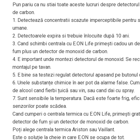
Pun pariu ca nu stiai toate aceste lucruri despre detector
de carbon.
1. Detectează concentratii scazute imperceptibile pentru s
umane.
2. Detectoarele expira si trebuie înlocuite după 10 ani.
3. Cand schimbi centrala cu E.ON Life primești cadou un de
fum plus un detector de monoxid de carbon.
4. E important unde montezi detectorul de monoxid. Se r
montajul pe tavan.
5. E bine sa testezi regulat detectorul apasand pe butonul 
6. Unele substanțe chimice în aer pot da alarme false. Cum 
de alcool cand fierbi țuică sau vin, sau cand dai cu spray.
7. Sunt sensibile la temperatura. Dacă este foarte frig, efic
senzorilor poate scădea.
Cand cumperi o centrala termica cu E.ON Life, primești grat
detector de fum și un detector de monoxid de carbon.
Poți alege centrala termica Ariston sau Vaillant.
Este o soluție la cheie in care E.ON se ocupa de tot.