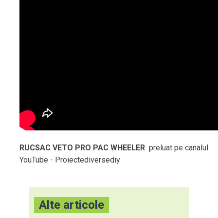
RUCSAC VETO PRO PAC WHEELER
preluat pe canalul
YouTube - Proiectediversediy
Alte articole