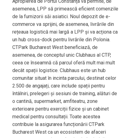
Apropierea de Portul Constanța va permite, de
asemenea, LPP să primească eficient comenzile
de la furnizorii săi asiatici. Noul depozit de e-
commerce va sprijini, de asemenea, livrările din
rețeaua logistică mai largă a LPP și va acționa ca
un hub cross-dock pentru livrările din Polonia.
CTPark Bucharest West beneficiază, de
asemenea, de conceptul unic Clubhaus al CTP,
ceea ce înseamnă că parcul oferă mult mai mult
decât spații logistice. Clubhaus este un hub
comunitar situat în incinta parcului, destinat celor
2.500 de angajați, care include spații pentru
întâlniri, prelegeri și sesiuni de training, alături de
o cantină, supermarket, amfiteatru, zone
exterioare pentru exerciții fizice și un cabinet
medical pentru consultații. Toate acestea
contribuie la asigurarea funcționării CTPark
Bucharest West ca un ecosistem de afaceri