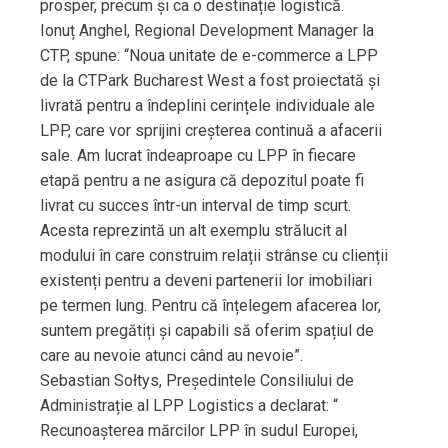
prosper, precum și ca o destinație logistică.
Ionuț Anghel, Regional Development Manager la
CTP, spune: “Noua unitate de e-commerce a LPP
de la CTPark Bucharest West a fost proiectată și
livrată pentru a îndeplini cerințele individuale ale
LPP, care vor sprijini creșterea continuă a afacerii
sale. Am lucrat îndeaproape cu LPP în fiecare
etapă pentru a ne asigura că depozitul poate fi
livrat cu succes într-un interval de timp scurt.
Acesta reprezintă un alt exemplu strălucit al
modului în care construim relații strânse cu clienții
existenți pentru a deveni partenerii lor imobiliari
pe termen lung. Pentru că înțelegem afacerea lor,
suntem pregătiți și capabili să oferim spațiul de
care au nevoie atunci când au nevoie”.
Sebastian Sołtys, Președintele Consiliului de
Administrație al LPP Logistics a declarat: “
Recunoașterea mărcilor LPP în sudul Europei,