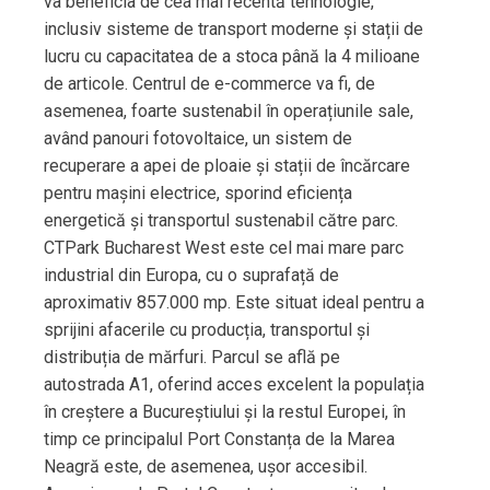
va beneficia de cea mai recentă tehnologie,
inclusiv sisteme de transport moderne și stații de
lucru cu capacitatea de a stoca până la 4 milioane
de articole. Centrul de e-commerce va fi, de
asemenea, foarte sustenabil în operațiunile sale,
având panouri fotovoltaice, un sistem de
recuperare a apei de ploaie și stații de încărcare
pentru mașini electrice, sporind eficiența
energetică și transportul sustenabil către parc.
CTPark Bucharest West este cel mai mare parc
industrial din Europa, cu o suprafață de
aproximativ 857.000 mp. Este situat ideal pentru a
sprijini afacerile cu producția, transportul și
distribuția de mărfuri. Parcul se află pe
autostrada A1, oferind acces excelent la populația
în creștere a Bucureștiului și la restul Europei, în
timp ce principalul Port Constanța de la Marea
Neagră este, de asemenea, ușor accesibil.