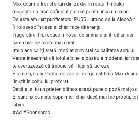
Max doarme trei sferturi din zi, dar în restul timpului
reușește să lase suficient păr cât pentru încă un câine.
De asta am luat purificatorul PU55 Humino de la AlecoAir.
Îl folosesc în casa și chiar face diferența.
Trage părul fin, reduce mirosul de animale și îți dă un aer
care chiar se simte mai curat.
Îmi place că îți arată imediat cum stai cu calitatea aerului.
Verde înseamnă că totul e bine, albastru e moderat, iar roș
te avertizează că trebuie să-l lași să lucreze.
E simplu, nu are bătăi de cap și merge cât timp Max doar
liniștit în colțul lui preferat.
Dacă ai și tu un prieten blănos acasă pune o poză mai jos.
Ei sunt fix ca niște copii mici, chiar dacă mai fac prostii, tot 
iubim.
#Ad #Sponsored
.
.
.