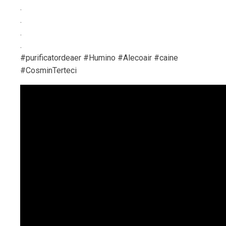
.
.
.
.
#purificatordeaer #Humino #Alecoair #caine
#CosminTerteci