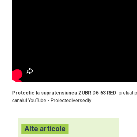
Protectie la supratensiunea ZUBR D6-63 RED
preluat 
canalul YouTube - Proiectediversediy
Alte articole