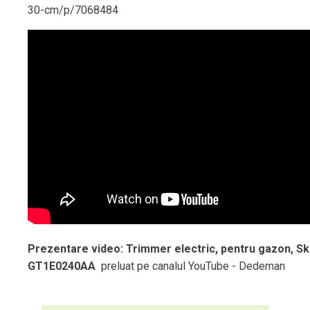
30-cm/p/7068484
Prezentare video: Trimmer electric, pentru gazon, Ski
GT1E0240AA
preluat pe canalul YouTube - Dedeman