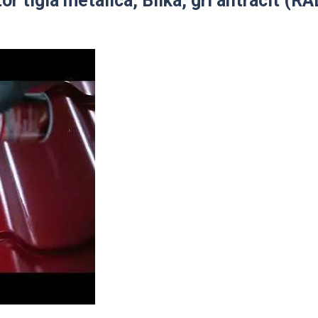
r tigla metalica, Bilka, gri antracit (RA