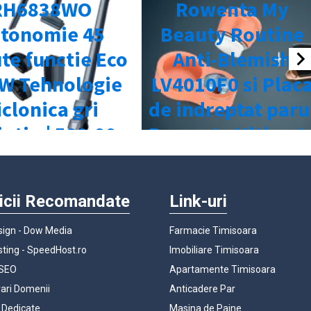
icii Recomandate
Link-uri
ign - Dow Media
Farmacie Timisoara
ting - SpeedHost.ro
Imobiliare Timisoara
 SEO
Apartamente Timisoara
rari Domenii
Anticadere Par
 Dedicate
Masina de Paine