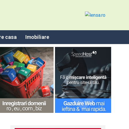
re casa
Imobiliare