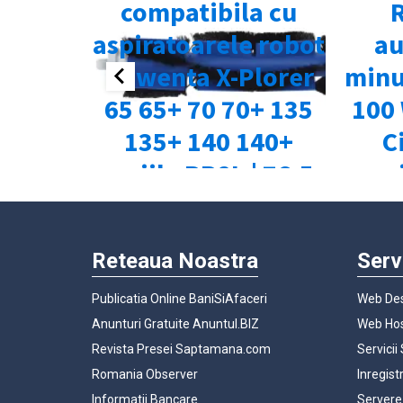
Reteaua Noastra
Serv
Publicatia Online BaniSiAfaceri
Web Des
Anunturi Gratuite Anuntul.BIZ
Web Hos
Revista Presei Saptamana.com
Servicii
Romania Observer
Inregist
Informatii Bancare
Servere