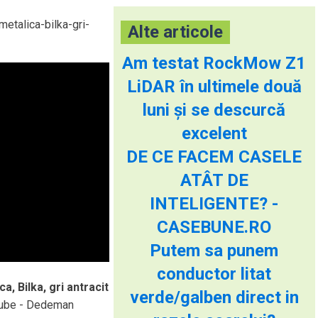
etalica-bilka-gri-
Alte articole
Am testat RockMow Z1
LiDAR în ultimele două
luni și se descurcă
excelent
DE CE FACEM CASELE
ATÂT DE
INTELIGENTE? -
CASEBUNE.RO
Putem sa punem
conductor litat
, Bilka, gri antracit
verde/galben direct in
Tube - Dedeman