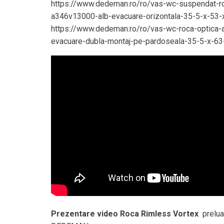
https://www.dedeman.ro/ro/vas-wc-suspendat-ro
a346v13000-alb-evacuare-orizontala-35-5-x-53
https://www.dedeman.ro/ro/vas-wc-roca-optica
evacuare-dubla-montaj-pe-pardoseala-35-5-x-6
Prezentare video Roca Rimless Vortex
prelua