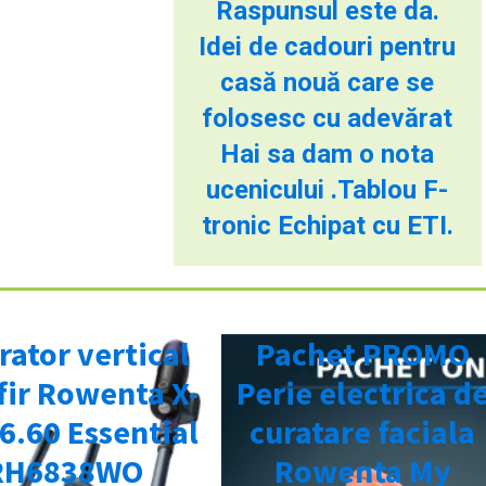
Raspunsul este da.
Idei de cadouri pentru
casă nouă care se
folosesc cu adevărat
Hai sa dam o nota
ucenicului .Tablou F-
tronic Echipat cu ETI.