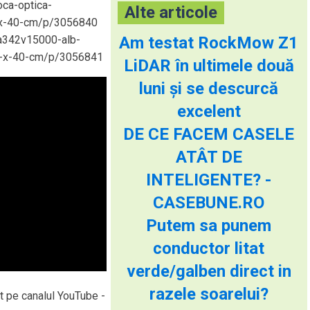
ca-optica-
Alte articole
-x-40-cm/p/3056840
-a342v15000-alb-
Am testat RockMow Z1
3-x-40-cm/p/3056841
LiDAR în ultimele două
luni și se descurcă
excelent
DE CE FACEM CASELE
ATÂT DE
INTELIGENTE? -
CASEBUNE.RO
Putem sa punem
conductor litat
verde/galben direct in
razele soarelui?
t pe canalul YouTube -