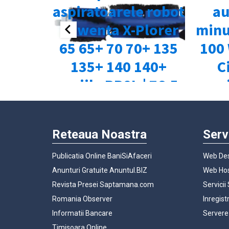
Reteaua Noastra
Serv
Publicatia Online BaniSiAfaceri
Web Des
Anunturi Gratuite Anuntul.BIZ
Web Hos
Revista Presei Saptamana.com
Servicii
Romania Observer
Inregist
Informatii Bancare
Servere
Timisoara Online