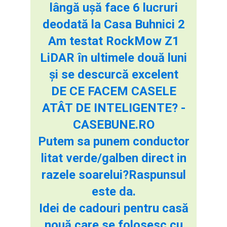
lângă ușă face 6 lucruri
deodată la Casa Buhnici 2
Am testat RockMow Z1
LiDAR în ultimele două luni
și se descurcă excelent
DE CE FACEM CASELE
ATÂT DE INTELIGENTE? -
CASEBUNE.RO
Putem sa punem conductor
litat verde/galben direct in
razele soarelui?Raspunsul
este da.
Idei de cadouri pentru casă
nouă care se folosesc cu