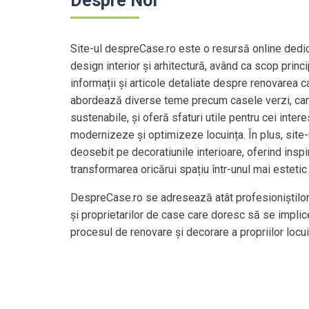
Despre Noi
Site-ul despreCase.ro este o resursă online dedica
design interior și arhitectură, având ca scop princ
informații și articole detaliate despre renovarea 
abordează diverse teme precum casele verzi, car
sustenabile, și oferă sfaturi utile pentru cei intere
modernizeze și optimizeze locuința. În plus, site
deosebit pe decoratiunile interioare, oferind inspi
transformarea oricărui spațiu într-unul mai estetic 
DespreCase.ro se adresează atât profesioniștilor
și proprietarilor de case care doresc să se implice
procesul de renovare și decorare a propriilor locui