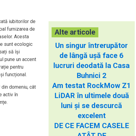
tă iubitorilor de
ipal furnizarea de
Alte articole
caselor. Acesta
e sunt ecologic
Un singur întrerupător
sați să își
de lângă ușă face 6
-ul pune un accent
lucruri deodată la Casa
rație pentru
Buhnici 2
și funcțional.
Am testat RockMow Z1
 din domeniu, cât
LiDAR în ultimele două
 activ în
nțe.
luni și se descurcă
excelent
DE CE FACEM CASELE
ATÂT DE