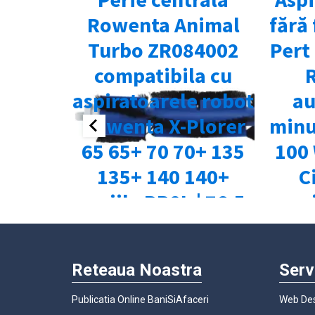
Reteaua Noastra
Serv
Publicatia Online BaniSiAfaceri
Web Des