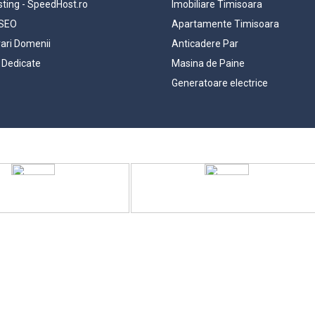
ting - SpeedHost.ro
Imobiliare Timisoara
 SEO
Apartamente Timisoara
rari Domenii
Anticadere Par
 Dedicate
Masina de Paine
Generatoare electrice