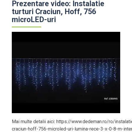
Prezentare video: Instalatie
turturi Craciun, Hoff, 756
microLED-uri
Mai multe detalii aici: https://www.dedeman.ro/ro/instalatie
craciun-hoff-756-microled-uri-lumina-rece-3-x-0-8-m-inter