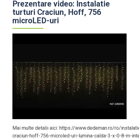
Prezentare video: Instalatie
turturi Craciun, Hoff, 756
microLED-uri
Mai multe detalii aici: https://www.dedeman.ro/ro/instalatie
craciun-hoff-756-microled-uri-lumina-calda-3-x-0-8-m-inte