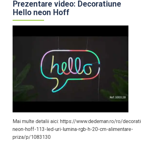
Prezentare video: Decoratiune
Hello neon Hoff
Mai multe detalii aici: https://www.dedeman.ro/ro/decorati
neon-hoff-113-led-uri-lumina-rgb-h-20-cm-alimentare-
priza/p/1083130