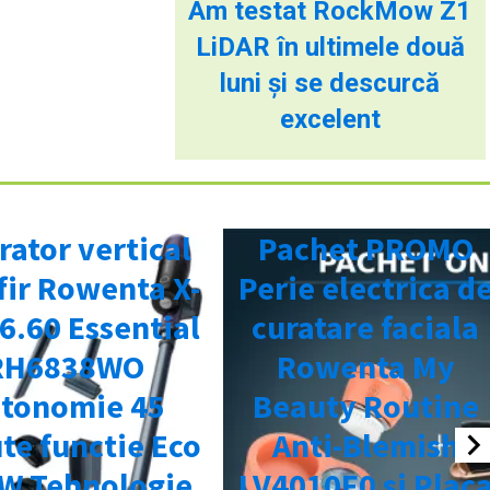
Am testat RockMow Z1
LiDAR în ultimele două
luni și se descurcă
excelent