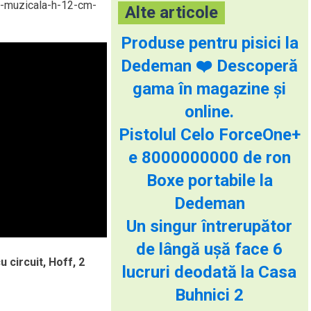
ie-muzicala-h-12-cm-
Alte articole
Produse pentru pisici la
Dedeman ❤️ Descoperă
gama în magazine și
online.
Pistolul Celo ForceOne+
e 8000000000 de ron
Boxe portabile la
Dedeman
Un singur întrerupător
de lângă ușă face 6
 circuit, Hoff, 2
lucruri deodată la Casa
Buhnici 2