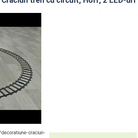
Craciun tren cu circuit, Hoff, 2 LED-uri
/decoratiune-craciun-