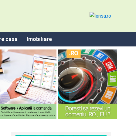
re casa
Imobiliare