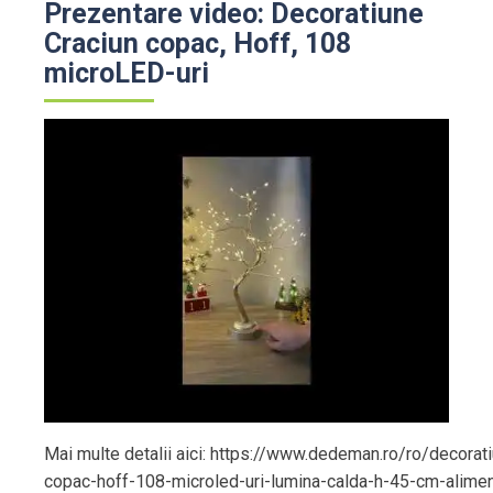
Prezentare video: Decoratiune
Craciun copac, Hoff, 108
microLED-uri
Mai multe detalii aici: https://www.dedeman.ro/ro/decorat
copac-hoff-108-microled-uri-lumina-calda-h-45-cm-alimen