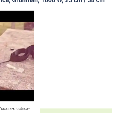
rica, Grunman, 1000 W, 23 cm / 38 cm
/coasa-electrica-