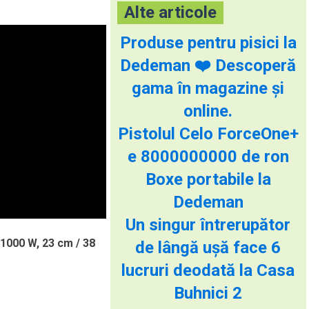
Alte articole
Produse pentru pisici la
Dedeman ❤️ Descoperă
gama în magazine și
online.
Pistolul Celo ForceOne+
e 8000000000 de ron
Boxe portabile la
Dedeman
Un singur întrerupător
1000 W, 23 cm / 38
de lângă ușă face 6
lucruri deodată la Casa
Buhnici 2