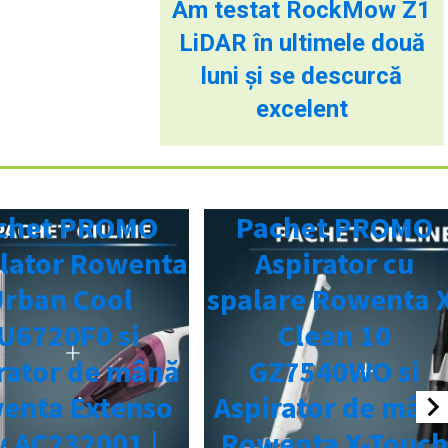
Am testat RockMow Z1
LiDAR în ultimele două
luni și se descurcă
excelent