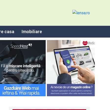
re casa
Imobiliare