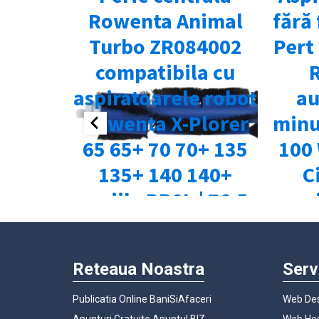
Reteaua Noastra
Serv
Publicatia Online BaniSiAfaceri
Web Des
Anunturi Gratuite Anuntul.BIZ
Web Hos