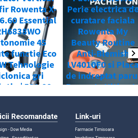
icii Recomandate
Link-uri
ign - Dow Media
Farmacie Timisoara
ting - SpeedHost.ro
Imobiliare Timisoara