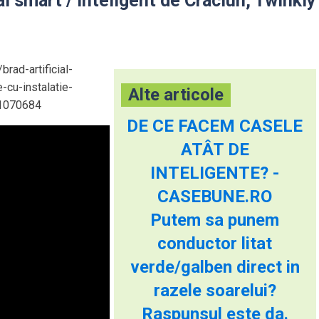
al smart / inteligent de Craciun, Twinkly
brad-artificial-
-cu-instalatie-
Alte articole
/1070684
DE CE FACEM CASELE
ATÂT DE
INTELIGENTE? -
CASEBUNE.RO
Putem sa punem
conductor litat
verde/galben direct in
razele soarelui?
Raspunsul este da.