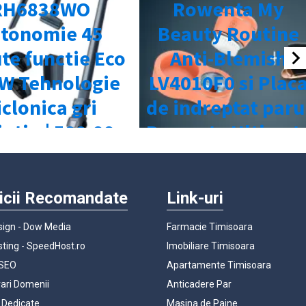
icii Recomandate
Link-uri
ign - Dow Media
Farmacie Timisoara
ting - SpeedHost.ro
Imobiliare Timisoara
 SEO
Apartamente Timisoara
rari Domenii
Anticadere Par
 Dedicate
Masina de Paine