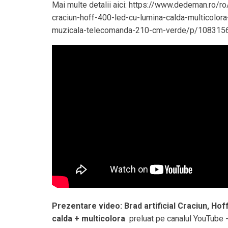
Mai multe detalii aici: https://www.dedeman.ro/ro/
craciun-hoff-400-led-cu-lumina-calda-multicolora-
muzicala-telecomanda-210-cm-verde/p/108315
Prezentare video: Brad artificial Craciun, Hof
calda + multicolora
preluat pe canalul YouTube