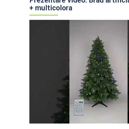
Prezentare video: Brad artific
+ multicolora