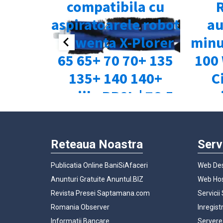
Reteaua Noastra
Serv
Publicatia Online BaniSiAfaceri
Web Des
Anunturi Gratuite Anuntul.BIZ
Web Hos
Revista Presei Saptamana.com
Servicii
Romania Observer
Inregist
Informatii Bancare
Servere