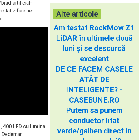
brad-artificial-
rotativ-functie-
Alte articole
6
Am testat RockMow Z1
LiDAR în ultimele două
luni și se descurcă
excelent
DE CE FACEM CASELE
ATÂT DE
INTELIGENTE? -
CASEBUNE.RO
Putem sa punem
conductor litat
f, 400 LED cu lumina
verde/galben direct in
 - Dedeman