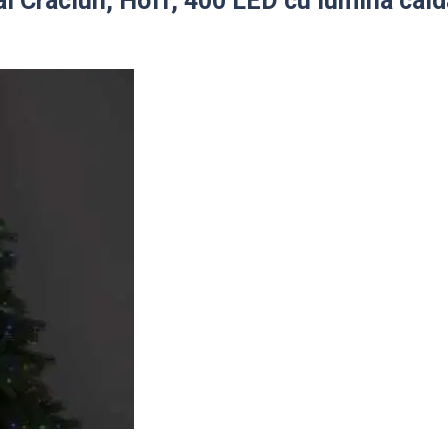
ial Craciun, Hoff, 400 LED cu lumina cald