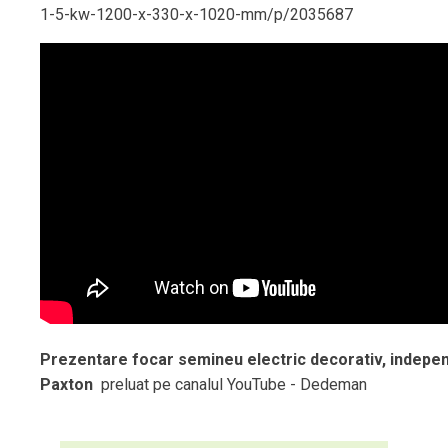
1-5-kw-1200-x-330-x-1020-mm/p/2035687
Prezentare focar semineu electric decorativ, indepe
Paxton
preluat pe canalul YouTube - Dedeman