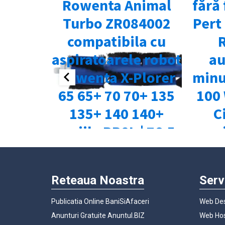
Reteaua Noastra
Serv
Publicatia Online BaniSiAfaceri
Web Des
Anunturi Gratuite Anuntul.BIZ
Web Hos