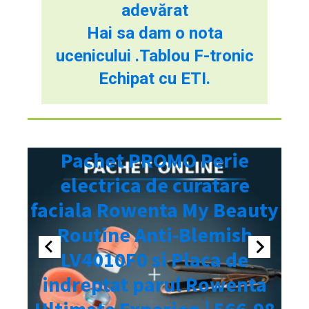
adevărat
Hai sa dam o nota
ucenicului .Tablou F-tronic
Echipat cu ETI.