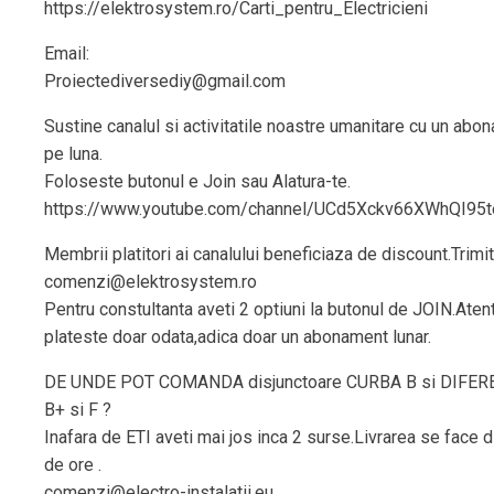
https://elektrosystem.ro/Carti_pentru_Electricieni
Email:
Proiectediversediy@gmail.com
Sustine canalul si activitatile noastre umanitare cu un abo
pe luna.
Foloseste butonul e Join sau Alatura-te.
https://www.youtube.com/channel/UCd5Xckv66XWhQI95t
Membrii platitori ai canalului beneficiaza de discount.Trimit
comenzi@elektrosystem.ro
Pentru constultanta aveti 2 optiuni la butonul de JOIN.Aten
plateste doar odata,adica doar un abonament lunar.
DE UNDE POT COMANDA disjunctoare CURBA B si DIFERE
B+ si F ?
Inafara de ETI aveti mai jos inca 2 surse.Livrarea se face 
de ore .
comenzi@electro-instalatii.eu