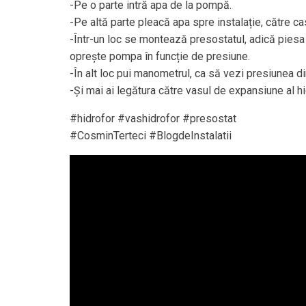
-Pe o parte intră apa de la pompă.
-Pe altă parte pleacă apa spre instalație, către ca
-Într-un loc se montează presostatul, adică piesa
oprește pompa în funcție de presiune.
-În alt loc pui manometrul, ca să vezi presiunea d
-Și mai ai legătura către vasul de expansiune al hi
#hidrofor #vashidrofor #presostat
#CosminTerteci #BlogdeInstalatii