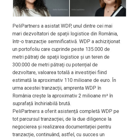
PeliPartners a asistat WDP, unul dintre cei mai
mari dezvoltatori de spații logistice din România,
într-o tranzacție semnificativă. WDP a achiziţionat
un portofoliu care cuprinde peste 135.000 de
metri pătraţi de spaţii logistice şi un teren de
300.000 de metri pătraţi cu potențial de
dezvoltare, valoarea totală a investiției fiind
estimată la aproximativ 110 milioane de euro. În
urma acestei tranzacții, amprenta WDP în
România crește la aproximativ 2 milioane m² în
suprafață închiriabilă brută.
PeliPartners a oferit asistență completă WDP pe
tot parcursul tranzacției, de la due diligence la
negocierea și realizarea documentației pentru
tranzacție, continuând, astfel, cu succes un