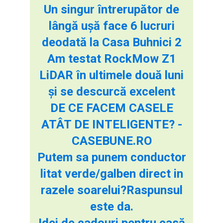
Un singur întrerupător de
lângă ușă face 6 lucruri
deodată la Casa Buhnici 2
Am testat RockMow Z1
LiDAR în ultimele două luni
și se descurcă excelent
DE CE FACEM CASELE
ATÂT DE INTELIGENTE? -
CASEBUNE.RO
Putem sa punem conductor
litat verde/galben direct in
razele soarelui?Raspunsul
este da.
Idei de cadouri pentru casă