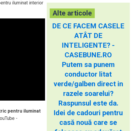
entru iluminat interior
Alte articole
DE CE FACEM CASELE
ATÂT DE
INTELIGENTE? -
CASEBUNE.RO
Putem sa punem
conductor litat
verde/galben direct in
razele soarelui?
Raspunsul este da.
ric pentru iluminat
Idei de cadouri pentru
YouTube -
casă nouă care se