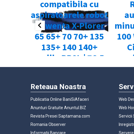
Reteaua Noastra
Serv
Publicatia Online BaniSiAfaceri
Web Des
Anunturi Gratuite Anuntul.BIZ
Web Hos
Revista Presei Saptamana.com
Servicii
Romania Observer
Inregist
Informatii Bancare
Servere