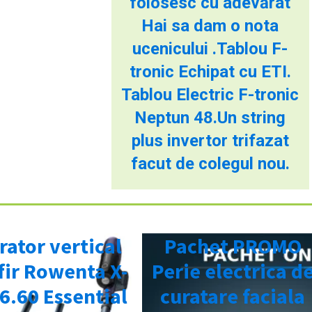
folosesc cu adevărat
Hai sa dam o nota
ucenicului .Tablou F-
tronic Echipat cu ETI.
Tablou Electric F-tronic
Neptun 48.Un string
plus invertor trifazat
facut de colegul nou.