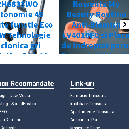
icii Recomandate
Link-uri
ign - Dow Media
Farmacie Timisoara
ting - SpeedHost.ro
Imobiliare Timisoara
 SEO
Apartamente Timisoara
rari Domenii
Anticadere Par
 Dedicate
Masina de Paine