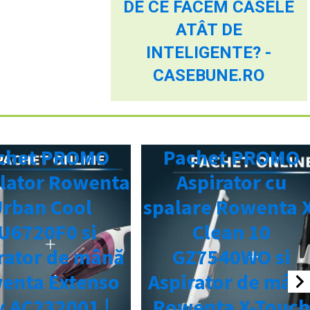
DE CE FACEM CASELE
ATÂT DE
INTELIGENTE? -
CASEBUNE.RO