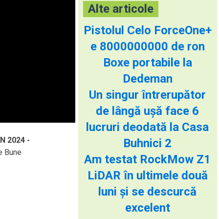
Alte articole
Pistolul Celo ForceOne+
e 8000000000 de ron
Boxe portabile la
Dedeman
Un singur întrerupător
de lângă ușă face 6
lucruri deodată la Casa
N 2024 -
Buhnici 2
se Bune
Am testat RockMow Z1
LiDAR în ultimele două
luni și se descurcă
excelent