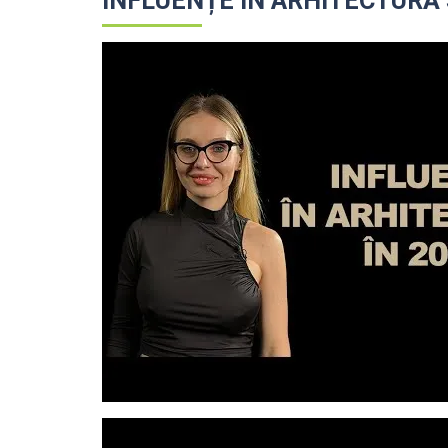
INFLUENȚE ÎN ARHITECTURĂ Ș