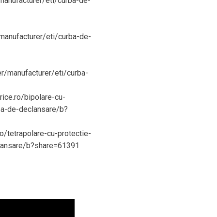
/manufacturer/eti/curba-de-
r/manufacturer/eti/curba-de-
ter/manufacturer/eti/curba-
rice.ro/bipolare-cu-
rba-de-declansare/b?
ro/tetrapolare-cu-protectie-
eclansare/b?share=61391