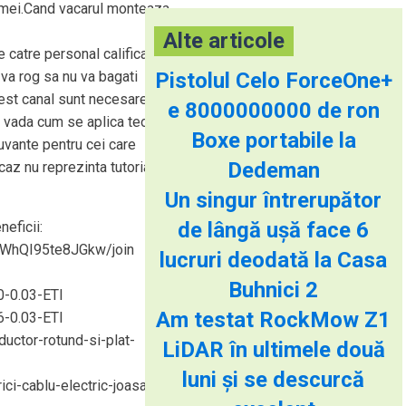
i mei.Cand vacarul monteaza
Alte articole
e catre personal calificat.
 va rog sa nu va bagati
Pistolul Celo ForceOne+
cest canal sunt necesare
e 8000000000 de ron
a vada cum se aplica teoria
Boxe portabile la
uvante pentru cei care
Dedeman
 caz nu reprezinta tutoriale
Un singur întrerupător
de lângă ușă face 6
neficii:
XWhQI95te8JGkw/join
lucruri deodată la Casa
Buhnici 2
-0.03-ETI
Am testat RockMow Z1
-0.03-ETI
ductor-rotund-si-plat-
LiDAR în ultimele două
luni și se descurcă
ici-cablu-electric-joasa-