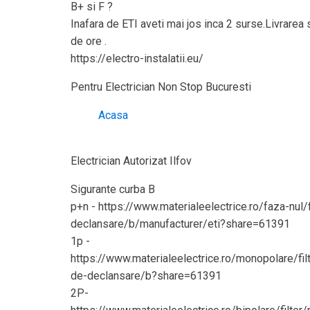
B+ si F ?
Inafara de ETI aveti mai jos inca 2 surse.Livrarea
de ore .
https://electro-instalatii.eu/
Pentru Electrician Non Stop Bucuresti
Acasa
Electrician Autorizat Ilfov
Sigurante curba B
p+n - https://www.materialeelectrice.ro/faza-nul/
declansare/b/manufacturer/eti?share=61391
1p -
https://www.materialeelectrice.ro/monopolare/fil
de-declansare/b?share=61391
2P-