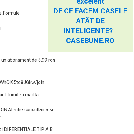
excelent
DE CE FACEM CASELE
de,Formule
ATÂT DE
i
INTELIGENTE? -
CASEBUNE.RO
cu un abonament de 3.99 ron
XWhQI95te8JGkw/join
nt.Trimiteti mail la
JOIN.Atentie consultanta se
.
i DIFERENTIALE TIP A B