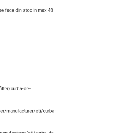
 se face din stoc in max 48
filter/curba-de-
ter/manufacturer/eti/curba-