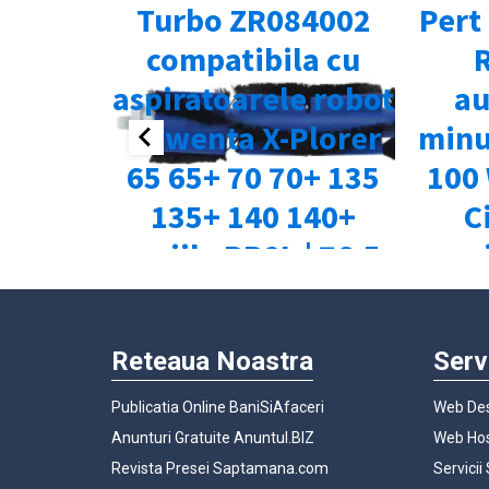
Reteaua Noastra
Serv
Publicatia Online BaniSiAfaceri
Web Des
Anunturi Gratuite Anuntul.BIZ
Web Hos
Revista Presei Saptamana.com
Servicii