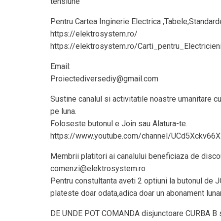
tensiune
Pentru Cartea Inginerie Electrica ,Tabele,Standar
https://elektrosystem.ro/
https://elektrosystem.ro/Carti_pentru_Electricien
Email:
Proiectediversediy@gmail.com
Sustine canalul si activitatile noastre umanitare 
pe luna.
Foloseste butonul e Join sau Alatura-te.
https://www.youtube.com/channel/UCd5Xckv66
Membrii platitori ai canalului beneficiaza de discou
comenzi@elektrosystem.ro
Pentru constultanta aveti 2 optiuni la butonul de 
plateste doar odata,adica doar un abonament lunar
DE UNDE POT COMANDA disjunctoare CURBA B s