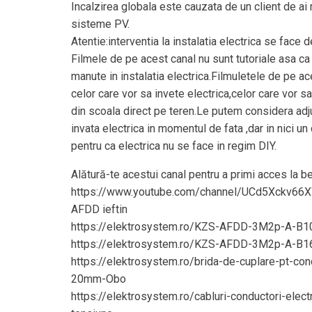
Incalzirea globala este cauzata de un client de a
sisteme PV.
Atentie:interventia la instalatia electrica se face d
Filmele de pe acest canal nu sunt tutoriale asa ca
manute in instalatia electrica.Filmuletele de pe a
celor care vor sa invete electrica,celor care vor s
din scoala direct pe teren.Le putem considera adj
invata electrica in momentul de fata ,dar in nici un
pentru ca electrica nu se face in regim DIY.
Alătură-te acestui canal pentru a primi acces la be
https://www.youtube.com/channel/UCd5Xckv66
AFDD ieftin
https://elektrosystem.ro/KZS-AFDD-3M2p-A-B10
https://elektrosystem.ro/KZS-AFDD-3M2p-A-B16
https://elektrosystem.ro/brida-de-cuplare-pt-con
20mm-Obo
https://elektrosystem.ro/cabluri-conductori-electr