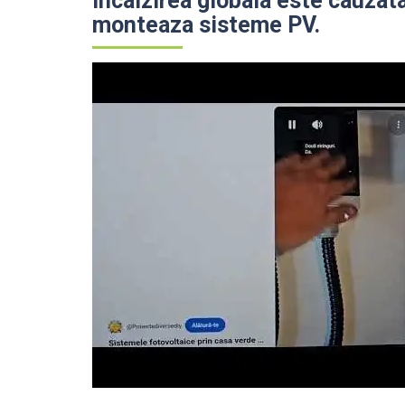
Incalzirea globala este cauzat
monteaza sisteme PV.