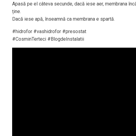
Apasă pe el câteva secunde, dacă iese aer, membrana înc
ține.
Dacă iese apă, înseamnă ca membrana e spartă.
#hidrofor #vashidrofor #presostat
#CosminTerteci #BlogdeInstalatii