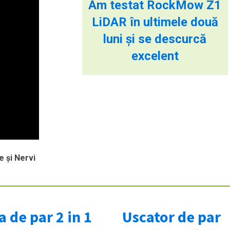
Am testat RockMow Z1
LiDAR în ultimele două
luni și se descurcă
excelent
e și Nervi