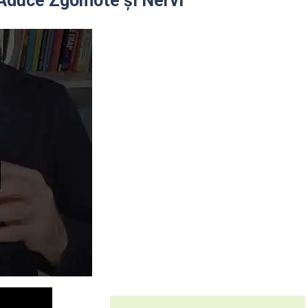
 Aduce Zgomote și Nervi