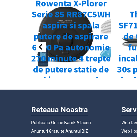
Reteaua Noastra
Serv
Publicatia Online BaniSiAfaceri
Web Des
Anunturi Gratuite Anuntul.BIZ
Web Hos