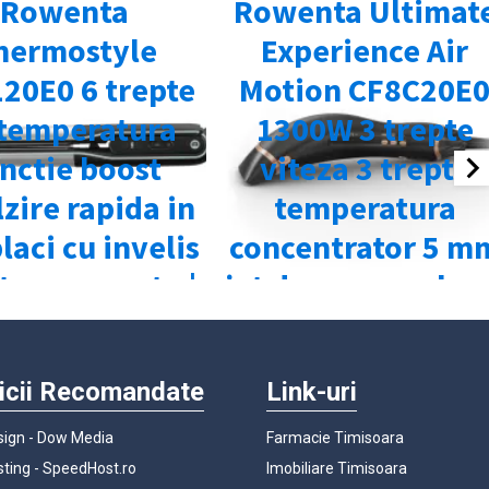
icii Recomandate
Link-uri
ign - Dow Media
Farmacie Timisoara
ting - SpeedHost.ro
Imobiliare Timisoara