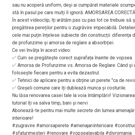
sau nu acoperă uniform, deși ai cumpărat materiale scum
stă în pasul pe care mulți îl ignoră: AMORSAREA CORECTĂ
În acest videoclip, îți arătăm pas cu pas tot ce trebuie să 
pregătirea pereților pentru o zugrăvire impecabilă. Detalie
cele mai puțin înțelese subiecte din construcții: diferența 
de profunzime și amorsa de reglare a absorbției.
Ce vei învăța în acest video:
✅ Cum se pregătește corect suprafața înainte de vopsea.
✅ Amorsa de Profunzime vs. Amorsa de Reglare: Când și 
folosește fiecare pentru a evita dezastrul.
✅ Tehnici de aplicare pentru a obține un perete "ca de revis
✅ Greșeli comune care îți dublează munca și costurile.
Nu lăsa renovarea casei tale la voia întâmplării! Vizionarea
tutorial îți va salva timp, bani și nervi.
Abonează-te pentru mai multe secrete din lumea amenajări
interioare!
#zugravire #amorsaperete #amenajariinterioare #construc
#sfaturimesteri #renovare #vopsealavabila #diyromania