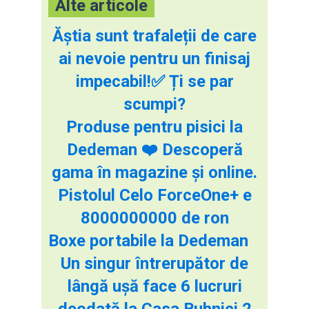
Alte articole
Ăștia sunt trafaleții de care
ai nevoie pentru un finisaj
impecabil!✅ Ți se par
scumpi?
Produse pentru pisici la
Dedeman ❤️ Descoperă
gama în magazine și online.
Pistolul Celo ForceOne+ e
8000000000 de ron
Boxe portabile la Dedeman
Un singur întrerupător de
lângă ușă face 6 lucruri
deodată la Casa Buhnici 2