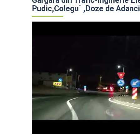
Gargara din Trafic-Inginerie El
Pudic,Colegu` ,Doze de Adanc