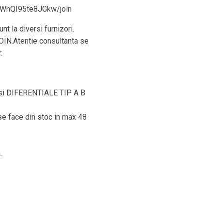
XWhQI95te8JGkw/join
nt la diversi furnizori.
JOIN.Atentie consultanta se
.
i DIFERENTIALE TIP A B
 se face din stoc in max 48
.