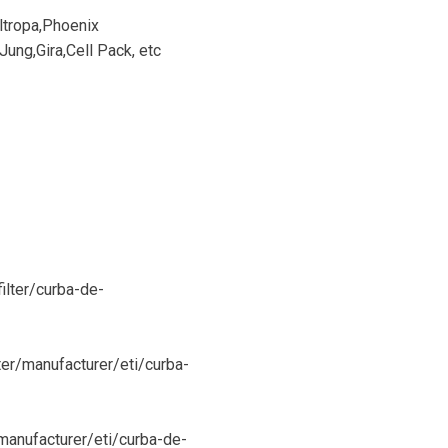
ltropa,Phoenix
ung,Gira,Cell Pack, etc
filter/curba-de-
ter/manufacturer/eti/curba-
/manufacturer/eti/curba-de-