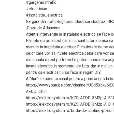
#gargaradintrafic
#electrician
#instalatie_electrica
Gargara din Trafic-Inginerie Electrica,Electrozi BP,
,Doze de Adancime
Atentie:interventia la instalatia electrica se face d
Filmele de pe acest canal nu sunt tutoriale asa ca
manute in instalatia electrica.Filmuletele de pe a
celor care vor sa invete electrica,celor care vor s
din scoala direct pe teren.Le putem considera adj
invata electrica in momentul de fata ,dar in nici un
pentru ca electrica nu se face in regim DIY.
Alătură-te acestui canal pentru a primi acces la be
https://www.youtube.com/channel/UCd5Xckv66
AFDD ieftin
https://elektrosystem.ro/KZS-AFDD-3M2p-A-B10
https://elektrosystem.ro/KZS-AFDD-3M2p-A-B16
https://elektrosystem.ro/brida-de-cuplare-pt-con