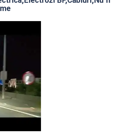
ectrica,Electrozi BP,Cabluri,Nu fi
ime