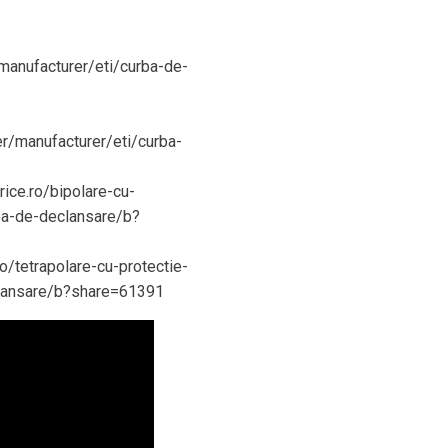
r/manufacturer/eti/curba-de-
ter/manufacturer/eti/curba-
rice.ro/bipolare-cu-
rba-de-declansare/b?
ro/tetrapolare-cu-protectie-
eclansare/b?share=61391