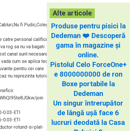
Alte articole
Cabluri,Nu fi Pudic,Colegu`
Produse pentru pisici la
Dedeman ❤️ Descoperă
e catre personal calificat.
gama în magazine și
 va rog sa nu va bagati
online.
cest canal sunt necesare
a vada cum se aplica teoria
Pistolul Celo ForceOne+
uvante pentru cei care
e 8000000000 de ron
 caz nu reprezinta tutoriale
Boxe portabile la
neficii:
Dedeman
XWhQI95te8JGkw/join
Un singur întrerupător
de lângă ușă face 6
-0.03-ETI
-0.03-ETI
lucruri deodată la Casa
ductor-rotund-si-plat-