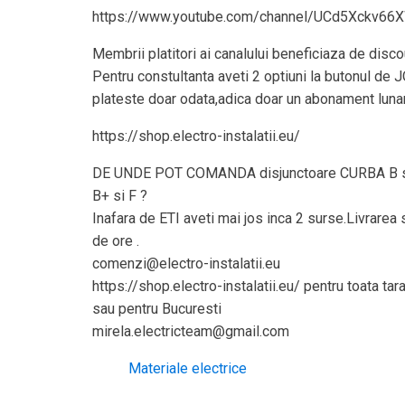
https://www.youtube.com/channel/UCd5Xckv66
Membrii platitori ai canalului beneficiaza de discou
Pentru constultanta aveti 2 optiuni la butonul de 
plateste doar odata,adica doar un abonament lunar
https://shop.electro-instalatii.eu/
DE UNDE POT COMANDA disjunctoare CURBA B s
B+ si F ?
Inafara de ETI aveti mai jos inca 2 surse.Livrarea
de ore .
comenzi@electro-instalatii.eu
https://shop.electro-instalatii.eu/ pentru toata tara
sau pentru Bucuresti
mirela.electricteam@gmail.com
Materiale electrice