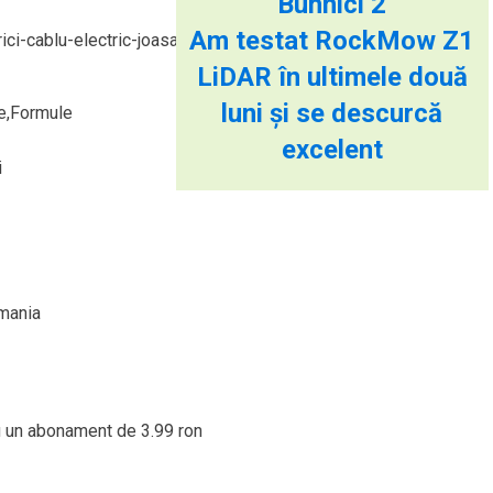
Buhnici 2
Am testat RockMow Z1
ici-cablu-electric-joasa-
LiDAR în ultimele două
luni și se descurcă
de,Formule
excelent
i
mania
cu un abonament de 3.99 ron