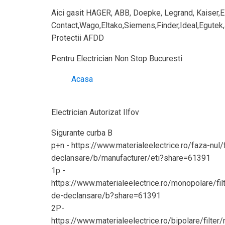
Aici gasit HAGER, ABB, Doepke, Legrand, Kaiser,E
Contact,Wago,Eltako,Siemens,Finder,Ideal,Egutek,J
Protectii AFDD
Pentru Electrician Non Stop Bucuresti
Acasa
Electrician Autorizat Ilfov
Sigurante curba B
p+n - https://www.materialeelectrice.ro/faza-nul/
declansare/b/manufacturer/eti?share=61391
1p -
https://www.materialeelectrice.ro/monopolare/fil
de-declansare/b?share=61391
2P-
https://www.materialeelectrice.ro/bipolare/filter