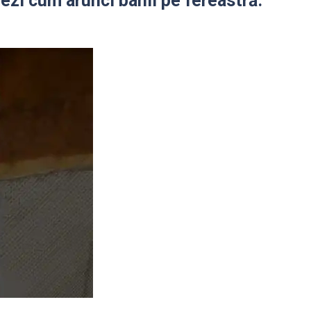
Vezi cum arunci banii pe fereastră.