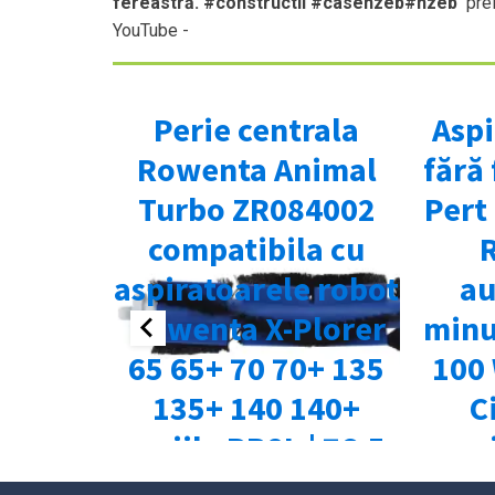
fereastră. #constructii #casenzeb#nzeb
prel
YouTube -