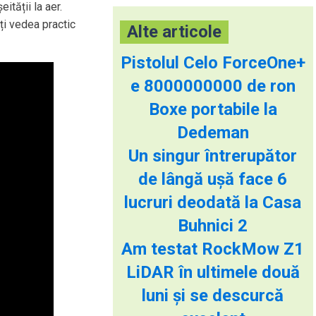
ității la aer.
ți vedea practic
Alte articole
Pistolul Celo ForceOne+
e 8000000000 de ron
Boxe portabile la
Dedeman
Un singur întrerupător
de lângă ușă face 6
lucruri deodată la Casa
Buhnici 2
Am testat RockMow Z1
LiDAR în ultimele două
luni și se descurcă