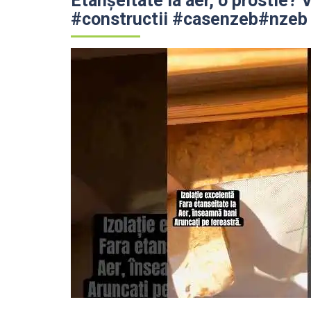
Etanșeitate la aer, o prostie? 
#constructii #casenzeb#nzeb