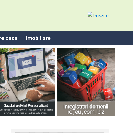
re casa
Imobiliare