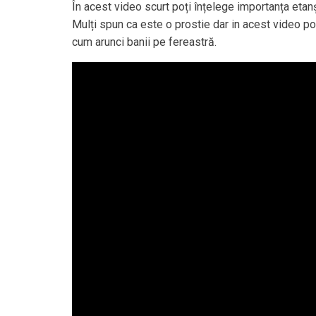
În acest video scurt poți înțelege importanța etanșe
Mulți spun ca este o prostie dar in acest video po
cum arunci banii pe fereastră.