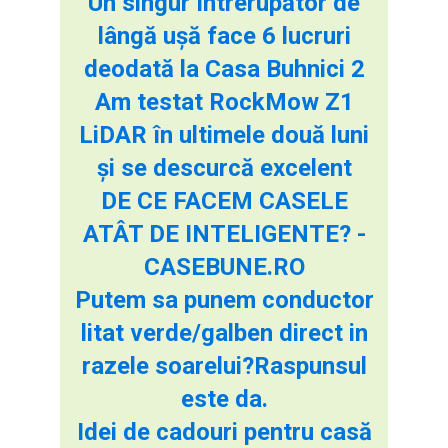
Un singur întrerupător de
lângă ușă face 6 lucruri
deodată la Casa Buhnici 2
Am testat RockMow Z1
LiDAR în ultimele două luni
și se descurcă excelent
DE CE FACEM CASELE
ATÂT DE INTELIGENTE? -
CASEBUNE.RO
Putem sa punem conductor
litat verde/galben direct in
razele soarelui?Raspunsul
este da.
Idei de cadouri pentru casă