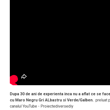
Dupa 30 de ani de experienta inca nu a aflat ce se fac
cu Maro Negru Gri ALbastru si Verde/Galben.
preluat 
canalul YouTube - Proiectediversediy