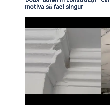
Douǎ "buleli în construcții " ca
motiva sǎ faci singur