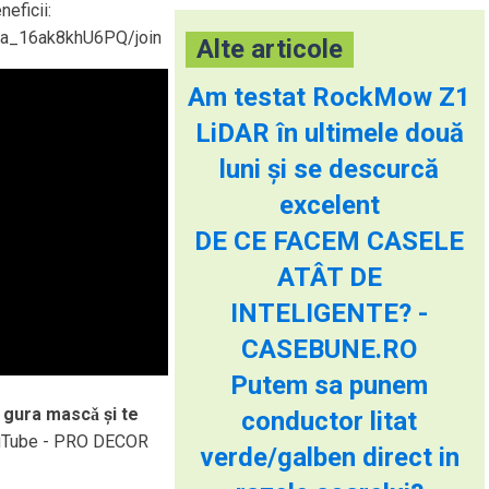
neficii:
Qa_16ak8khU6PQ/join
Alte articole
Am testat RockMow Z1
LiDAR în ultimele două
luni și se descurcă
excelent
DE CE FACEM CASELE
ATÂT DE
INTELIGENTE? -
CASEBUNE.RO
Putem sa punem
u gura mascǎ și te
conductor litat
ouTube - PRO DECOR
verde/galben direct in