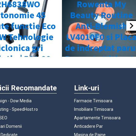
icii Recomandate
Link-uri
ign - Dow Media
Farmacie Timisoara
ting - SpeedHost.ro
Imobiliare Timisoara
 SEO
Apartamente Timisoara
rari Domenii
Anticadere Par
 Dedicate
Masina de Paine