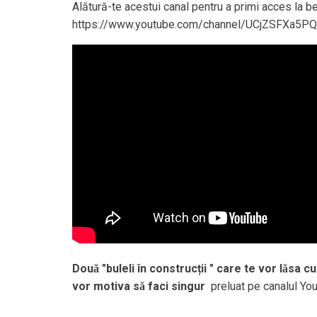
Alătură-te acestui canal pentru a primi acces la be
https://www.youtube.com/channel/UCjZSFXa5P
Douǎ "buleli în construcții " care te vor lǎsa c
vor motiva sǎ faci singur
preluat pe canalul Y