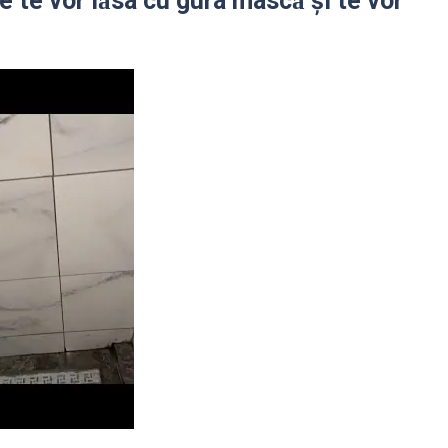
re te vor lǎsa cu gura mascǎ și te vor