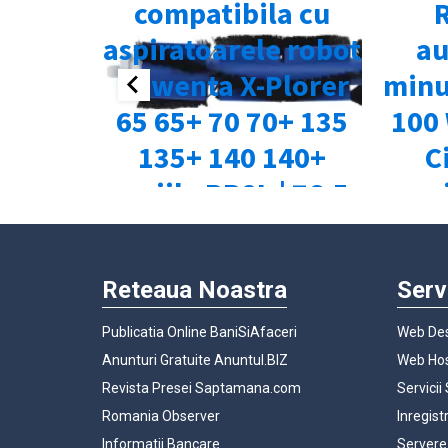
Reteaua Noastra
Serv
Publicatia Online BaniSiAfaceri
Web Des
Anunturi Gratuite Anuntul.BIZ
Web Hos
Revista Presei Saptamana.com
Servicii
Romania Observer
Inregist
Informatii Bancare
Servere