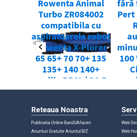
Reteaua Noastra
Serv
Publicatia Online BaniSiAfaceri
Web Des
Anunturi Gratuite Anuntul.BIZ
Web Hos