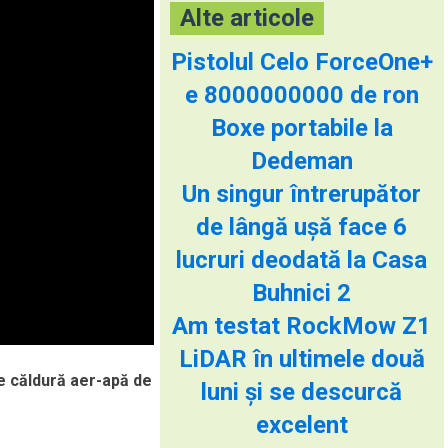
Alte articole
Pistolul Celo ForceOne+
e 8000000000 de ron
Boxe portabile la
Dedeman
Un singur întrerupător
de lângă ușă face 6
lucruri deodată la Casa
Buhnici 2
Am testat RockMow Z1
LiDAR în ultimele două
e căldură aer-apă de
luni și se descurcă
excelent