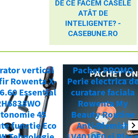
DE CE FACEM CASELE
ATÂT DE
INTELIGENTE? -
CASEBUNE.RO