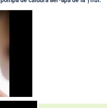
 pompa de căldură aer-apă de la Țifui.