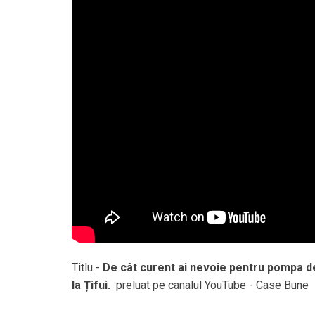
Titlu -
De cât curent ai nevoie pentru pompa d
la Țifui.
preluat pe canalul YouTube - Case Bune