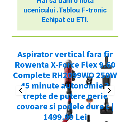
Hai sa dam o nota
ucenicului .Tablou F-tronic
Echipat cu ETI.