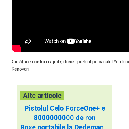
Curățare rosturi rapid și bine.
preluat pe canalul YouTube
Renovari
Alte articole
Pistolul Celo ForceOne+ e
8000000000 de ron
Boxe portabile la Dedeman