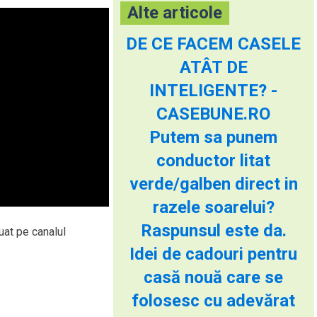
Alte articole
DE CE FACEM CASELE
ATÂT DE
INTELIGENTE? -
CASEBUNE.RO
Putem sa punem
conductor litat
verde/galben direct in
razele soarelui?
Raspunsul este da.
uat pe canalul
Idei de cadouri pentru
casă nouă care se
folosesc cu adevărat