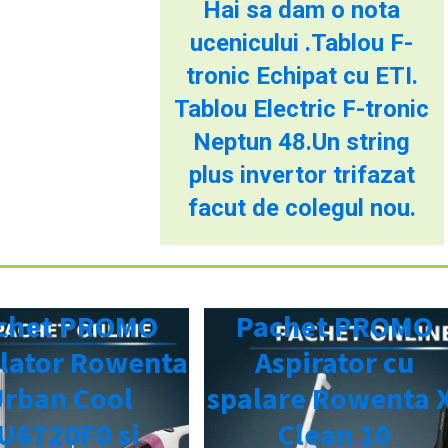
Hai sa dam o nota
ucenicului .Tablou F-
tronic Echipat cu ETI.
Tablou Electric F-tronic
Neptun 48.Un string
plus invertor trifazat
facut de colegul nou.