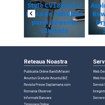
Reteaua Noastra
Serv
Publicatia Online BaniSiAfaceri
Web Des
Anunturi Gratuite Anuntul.BIZ
Web Hos
Revista Presei Saptamana.com
Servicii
Romania Observer
Inregist
Informatii Bancare
Servere
Timisoara Online