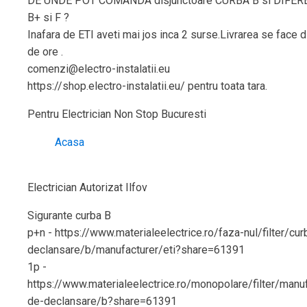
DE UNDE POT COMANDA disjunctoare CURBA B si DIFERE
B+ si F ?
Inafara de ETI aveti mai jos inca 2 surse.Livrarea se face 
de ore .
comenzi@electro-instalatii.eu
https://shop.electro-instalatii.eu/ pentru toata tara.
Pentru Electrician Non Stop Bucuresti
Acasa
Electrician Autorizat Ilfov
Sigurante curba B
p+n - https://www.materialeelectrice.ro/faza-nul/filter/cu
declansare/b/manufacturer/eti?share=61391
1p -
https://www.materialeelectrice.ro/monopolare/filter/manuf
de-declansare/b?share=61391