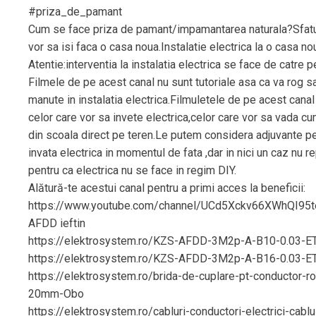
#priza_de_pamant
Cum se face priza de pamant/impamantarea naturala?Sfatur
vor sa isi faca o casa noua.Instalatie electrica la o casa no
Atentie:interventia la instalatia electrica se face de catre pe
Filmele de pe acest canal nu sunt tutoriale asa ca va rog s
manute in instalatia electrica.Filmuletele de pe acest cana
celor care vor sa invete electrica,celor care vor sa vada cu
din scoala direct pe teren.Le putem considera adjuvante pe
invata electrica in momentul de fata ,dar in nici un caz nu re
pentru ca electrica nu se face in regim DIY.
Alătură-te acestui canal pentru a primi acces la beneficii:
https://www.youtube.com/channel/UCd5Xckv66XWhQI95t
AFDD ieftin
https://elektrosystem.ro/KZS-AFDD-3M2p-A-B10-0.03-E
https://elektrosystem.ro/KZS-AFDD-3M2p-A-B16-0.03-E
https://elektrosystem.ro/brida-de-cuplare-pt-conductor-ro
20mm-Obo
https://elektrosystem.ro/cabluri-conductori-electrici-cablu