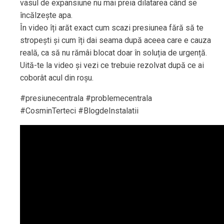
vasul de expansiune nu mai preia dilatarea când se
încălzește apa.
În video îți arăt exact cum scazi presiunea fără să te
stropești și cum îți dai seama după aceea care e cauza
reală, ca să nu rămâi blocat doar în soluția de urgență.
Uită-te la video și vezi ce trebuie rezolvat după ce ai
coborât acul din roșu.
#presiunecentrala #problemecentrala
#CosminTerteci #BlogdeInstalatii