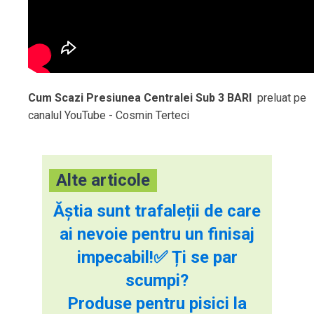
Cum Scazi Presiunea Centralei Sub 3 BARI
preluat pe
canalul YouTube - Cosmin Terteci
Alte articole
Ăștia sunt trafaleții de care
ai nevoie pentru un finisaj
impecabil!✅ Ți se par
scumpi?
Produse pentru pisici la