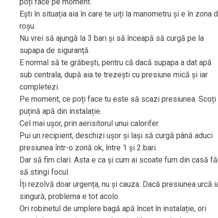
poți face pe moment.
Ești în situația aia în care te uiți la manometru și e în zona 
roșu.
Nu vrei să ajungă la 3 bari și să înceapă să curgă pe la
supapa de siguranță.
E normal să te grăbești, pentru că dacă supapa a dat apă
sub centrala, după aia te trezești cu presiune mică și iar
completezi.
Pe moment, ce poți face tu este să scazi presiunea. Scoți
puțină apă din instalație.
Cel mai ușor, prin aerisitorul unui calorifer.
Pui un recipient, deschizi ușor și lași să curgă până aduci
presiunea într-o zonă ok, între 1 și 2 bari.
Dar să fim clari. Asta e ca și cum ai scoate fum din casă fă
să stingi focul.
Îți rezolvă doar urgența, nu și cauza. Dacă presiunea urcă i
singură, problema e tot acolo.
Ori robinetul de umplere bagă apă încet în instalație, ori